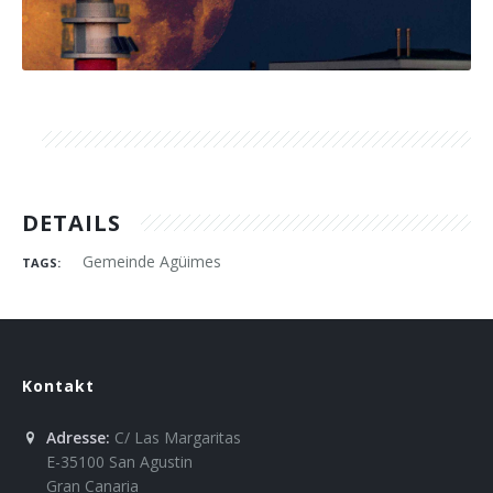
Über uns
DETAILS
Gemeinde Agüimes
TAGS:
Kontakt
Adresse:
C/ Las Margaritas
E-35100 San Agustin
Gran Canaria