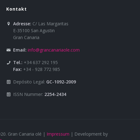
Kontakt
Über uns
Adresse:
C/ Las Margaritas
E-35100 San Agustin
Gran Canaria
Email:
info@grancanariaole.com
Tel.:
+34 637 292 195
Fax:
+34 - 928 772 985
Depósito Legal:
GC-1092-2009
ISSN Nummer:
2254-2434
20. Gran Canaria olé |
Impressum
| Development by