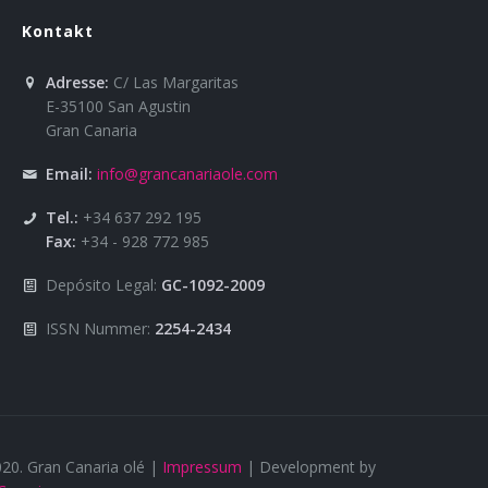
Kontakt
Über uns
Adresse:
C/ Las Margaritas
E-35100 San Agustin
Gran Canaria
Email:
info@grancanariaole.com
Tel.:
+34 637 292 195
Fax:
+34 - 928 772 985
Depósito Legal:
GC-1092-2009
ISSN Nummer:
2254-2434
20. Gran Canaria olé |
Impressum
| Development by